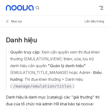
Skip to content
Mục lục
Lên đầu trang
Danh hiệu
Quyền truy cập:
Xem cần quyền xem thi đua khen
thưởng (EMULATION_VIEW); thêm, sửa, lưu trữ
danh hiệu cần quyền
"Quản lý danh hiệu"
(EMULATION_TITLE_MANAGE) hoặc Admin ·
Điều
hướng:
Thi đua khen thưởng > Danh hiệu
(
)
/manage/emulation/titles
Danh hiệu là danh mục (catalog) các "giải thưởng" thi
đua của tổ chức mà admin HR khai báo tại noova-