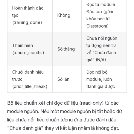
Đọc từ module
Hoàn thành đào
Đào tạo (gồm
tạo
Không
khóa học từ
(training_done)
Classroom)
Chưa nối nguồn
Thâm niên
tự động nên trả
Số tháng
(tenure_months)
về "Chưa đánh
giá" (N/A)
Chuỗi danh hiệu
Đọc nội bộ
trước
Số lần
module, luôn
(prior_title_streak)
đánh giá được
Bộ tiêu chuẩn xét chỉ đọc dữ liệu (read-only) từ các
module nguồn. Nếu một module nguồn bị tắt hoặc dữ
liệu chưa nối, tiêu chuẩn tương ứng được đánh dấu
"Chưa đánh giá" thay vì kết luận nhầm là không đạt.