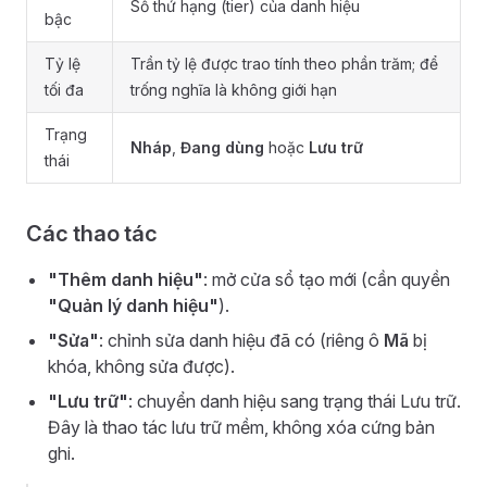
Số thứ hạng (tier) của danh hiệu
bậc
Tỷ lệ
Trần tỷ lệ được trao tính theo phần trăm; để
tối đa
trống nghĩa là không giới hạn
Trạng
Nháp
,
Đang dùng
hoặc
Lưu trữ
thái
Các thao tác
"Thêm danh hiệu"
: mở cửa sổ tạo mới (cần quyền
"Quản lý danh hiệu"
).
"Sửa"
: chỉnh sửa danh hiệu đã có (riêng ô
Mã
bị
khóa, không sửa được).
"Lưu trữ"
: chuyển danh hiệu sang trạng thái Lưu trữ.
Đây là thao tác lưu trữ mềm, không xóa cứng bản
ghi.