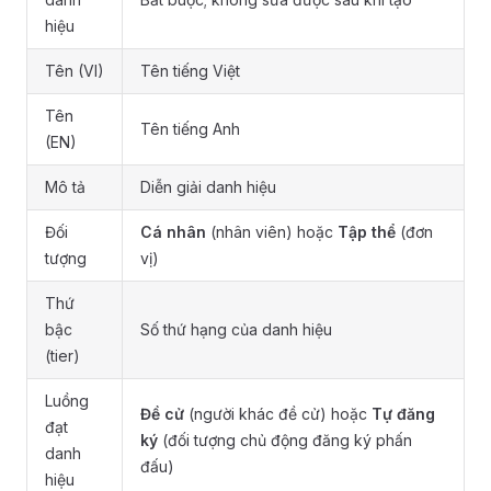
hiệu
Tên (VI)
Tên tiếng Việt
Tên
Tên tiếng Anh
(EN)
Mô tả
Diễn giải danh hiệu
Đối
Cá nhân
(nhân viên) hoặc
Tập thể
(đơn
tượng
vị)
Thứ
bậc
Số thứ hạng của danh hiệu
(tier)
Luồng
Đề cử
(người khác đề cử) hoặc
Tự đăng
đạt
ký
(đối tượng chủ động đăng ký phấn
danh
đấu)
hiệu