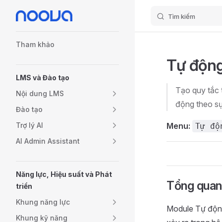
Tìm kiếm
Skip to content
Sidebar Navigation
Tham khảo
Tự độn
LMS và Đào tạo
Tạo quy tắc t
Nội dung LMS
động theo sự
Đào tạo
Trợ lý AI
Menu:
Tự độ
AI Admin Assistant
Năng lực, Hiệu suất và Phát
Tổng quan
triển
Khung năng lực
Module Tự động 
Khung kỹ năng