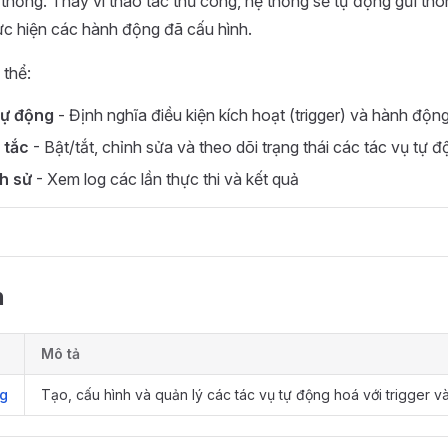
 thống. Thay vì thao tác thủ công, hệ thống sẽ tự động gửi th
ực hiện các hành động đã cấu hình.
 thể:
tự động
- Định nghĩa điều kiện kích hoạt (trigger) và hành động
 tắc
- Bật/tắt, chỉnh sửa và theo dõi trạng thái các tác vụ tự 
ch sử
- Xem log các lần thực thi và kết quả
n
Mô tả
ng
Tạo, cấu hình và quản lý các tác vụ tự động hoá với trigger v