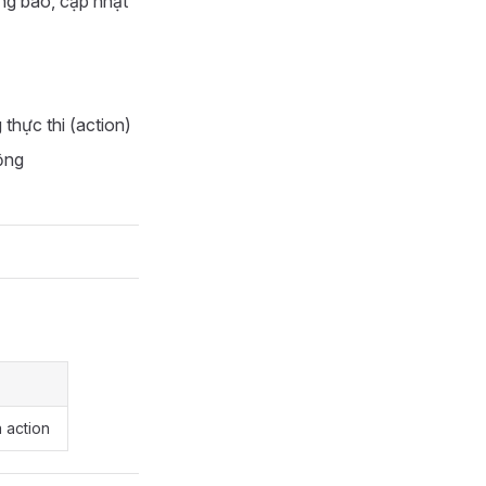
ông báo, cập nhật
 thực thi (action)
động
à action