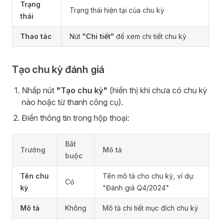
Trạng
Trạng thái hiện tại của chu kỳ
thái
Thao tác
Nút
"Chi tiết"
để xem chi tiết chu kỳ
Tạo chu kỳ đánh giá
Nhấp nút
"Tạo chu kỳ"
(hiển thị khi chưa có chu kỳ
nào hoặc từ thanh công cụ).
Điền thông tin trong hộp thoại:
Bắt
Trường
Mô tả
buộc
Tên chu
Tên mô tả cho chu kỳ, ví dụ:
Có
kỳ
"Đánh giá Q4/2024"
Mô tả
Không
Mô tả chi tiết mục đích chu kỳ