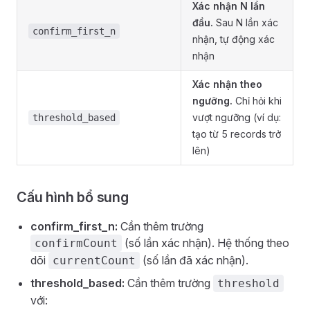
Xác nhận N lần
đầu.
Sau N lần xác
confirm_first_n
nhận, tự động xác
nhận
Xác nhận theo
ngưỡng.
Chỉ hỏi khi
vượt ngưỡng (ví dụ:
threshold_based
tạo từ 5 records trở
lên)
Cấu hình bổ sung
confirm_first_n:
Cần thêm trường
(số lần xác nhận). Hệ thống theo
confirmCount
dõi
(số lần đã xác nhận).
currentCount
threshold_based:
Cần thêm trường
threshold
với: