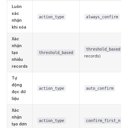
Luôn
xác
action_type
always_confirm
nhận
khi xóa
Xác
nhận
(>
threshold_based
tạo
threshold_based
records)
nhiều
records
Tự
động
action_type
auto_confirm
đọc dữ
liệu
Xác
nhận
(3 
action_type
confirm_first_n
tạo đơn