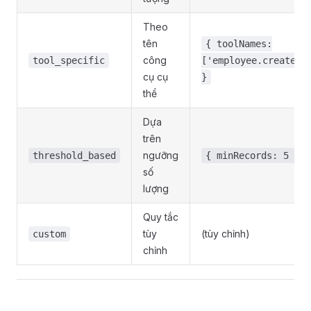
Theo
tên
{ toolNames:
công
tool_specific
['employee.create']
cụ cụ
}
thể
Dựa
trên
ngưỡng
threshold_based
{ minRecords: 5 }
số
lượng
Quy tắc
tùy
(tùy chỉnh)
custom
chỉnh