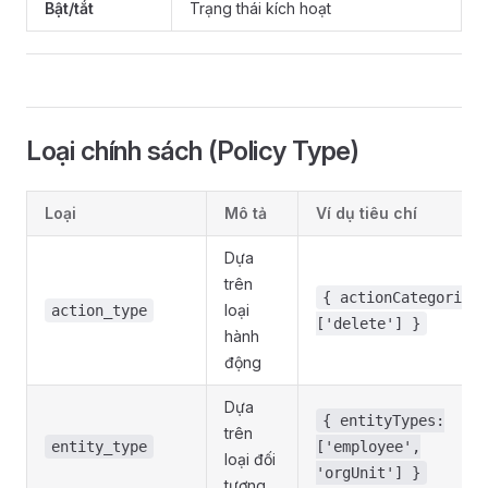
Bật/tắt
Trạng thái kích hoạt
Loại chính sách (Policy Type)
Loại
Mô tả
Ví dụ tiêu chí
Dựa
trên
{ actionCategories:
loại
action_type
['delete'] }
hành
động
Dựa
{ entityTypes:
trên
entity_type
['employee',
loại đối
'orgUnit'] }
tượng