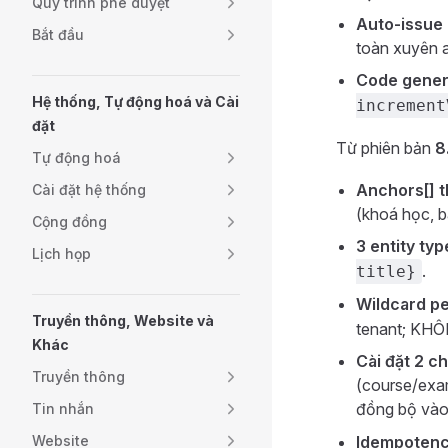
Quy trình phê duyệt
Auto-issue
Bắt đầu
toàn xuyên 
Code gener
Hệ thống, Tự động hoá và Cài
increment
đặt
Từ phiên bản
8
Tự động hoá
Anchors[] t
Cài đặt hệ thống
(khoá học, b
Cộng đồng
3 entity typ
Lịch họp
.
title}
Wildcard pe
Truyền thông, Website và
tenant; KHÔN
Khác
Cài đặt 2 ch
Truyền thông
(course/exam
đồng bộ và
Tin nhắn
Website
Idempotency