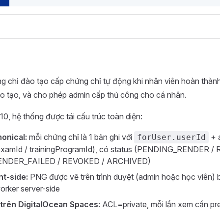
g chỉ đào tạo cấp chứng chỉ tự động khi nhân viên hoàn thà
ào tạo, và cho phép admin cấp thủ công cho cá nhân.
10, hệ thống được tái cấu trúc toàn diện:
onical:
mỗi chứng chỉ là 1 bản ghi với
+ 
forUser.userId
 examId / trainingProgramId), có status (PENDING_RENDER 
ENDER_FAILED / REVOKED / ARCHIVED)
nt-side:
PNG được vẽ trên trình duyệt (admin hoặc học viên) bằ
rker server-side
 trên DigitalOcean Spaces:
ACL=private, mỗi lần xem cần p