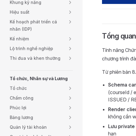
Khung kỹ năng
Hiệu suất
Kế hoạch phát triển cá
nhân (IDP)
Tổng quan
Kế nhiệm
Lộ trình nghề nghiệp
Tính năng Chứn
Thi đua và khen thưởng
chương trình đ
Từ phiên bản 8.
Tổ chức, Nhân sự và Lương
Schema can
Tổ chức
(courseId /
Chấm công
ISSUED / R
Phúc lợi
Render clie
không cần wo
Bảng lương
Lưu private
Quản lý tài khoản
hạn