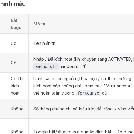
 hình mẫu
Bắt
Mô tả
buộc
Có
Tên hiển thị
Nháp / Đã kích hoạt (khi chuyển sang ACTIVATED, 
Có
minCount = 1)
anchors[]
Có khi
Danh sách các nguồn (khoá học / bài thi / chương t
kích
kích hoạt cấp chứng chỉ - xem mục "Multi-anchor"
hoạt
thế hoàn toàn trường
cũ.
forCourse
u
Không
Số tháng chứng chỉ có hiệu lực; để trống = vĩnh viễ
i
Không
Toggle bật/tắt auto-issue (mặc định bật) - áp dụn