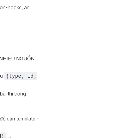
ion-hooks, an
ởi NHIỀU NGUỒN
ưu
{type, id,
ài thi trong
để gắn template -
→
d)