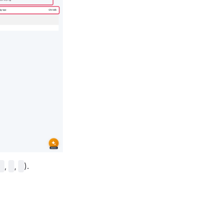
,
,
).