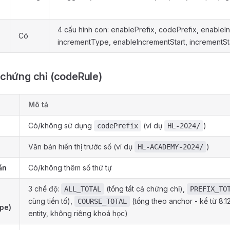
4 cấu hình con: enablePrefix, codePrefix, enableI
Có
incrementType, enableIncrementStart, incrementSt
chứng chỉ (codeRule)
Mô tả
Có/không sử dụng
(ví dụ
)
codePrefix
HL-2024/
Văn bản hiển thị trước số (ví dụ
)
HL-ACADEMY-2024/
ần
Có/không thêm số thứ tự
3 chế độ:
(tổng tất cả chứng chỉ),
ALL_TOTAL
PREFIX_TO
cùng tiền tố),
(tổng theo anchor - kể từ 8.1
COURSE_TOTAL
pe)
entity, không riêng khoá học)