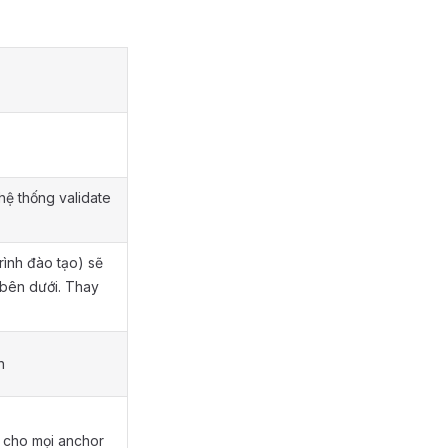
hệ thống validate
rình đào tạo) sẽ
 bên dưới. Thay
n
g cho mọi anchor