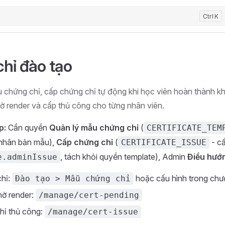
K
hỉ đào tạo
 chứng chỉ, cấp chứng chỉ tự động khi học viên hoàn thành kh
ờ render và cấp thủ công cho từng nhân viên.
p:
Cần quyền
Quản lý mẫu chứng chỉ
(
CERTIFICATE_TEM
nhân bản mẫu),
Cấp chứng chỉ
(
- c
CERTIFICATE_ISSUE
, tách khỏi quyền template), Admin
Điều hướ
e.adminIssue
hỉ:
hoặc cấu hình trong chươ
Đào tạo > Mẫu chứng chỉ
hờ render:
/manage/cert-pending
hỉ thủ công:
/manage/cert-issue