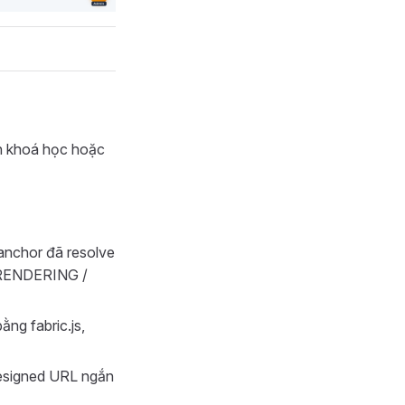
nh khoá học hoặc
anchor đã resolve
/ RENDERING /
ng fabric.js,
resigned URL ngắn