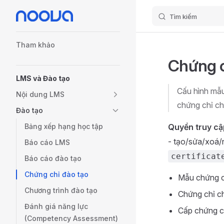
Tìm kiếm
Skip to content
Sidebar Navigation
Tham khảo
Chứng c
LMS và Đào tạo
Cấu hình mẫu
Nội dung LMS
chứng chỉ ch
Đào tạo
Bảng xếp hạng học tập
Quyền truy cậ
- tạo/sửa/xoá/
Báo cáo LMS
certificat
Báo cáo đào tạo
Chứng chỉ đào tạo
Mẫu chứng c
Chương trình đào tạo
Chứng chỉ c
Đánh giá năng lực
Cấp chứng c
(Competency Assessment)