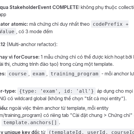
 qua StakeholderEvent COMPLETE:
không phụ thuộc collect
app
ator atomic:
mã chứng chỉ duy nhất theo
codePrefix +
, có 3 mode đếm
Value
.12
(Multi-anchor refactor):
hay vì forCourse:
1 mẫu chứng chỉ có thể được kích hoạt b
ài thi, chương trình đào tạo) trong cùng một template.
es:
,
,
- mỗi anchor l
course
exam
training_program
r-type:
áp dụng cho mọi b
{type: 'exam', id: 'all'}
G có wildcard global (không thể chọn "tất cả mọi entity").
iều:
ngoài việc thêm anchor từ template, mỗi entity
/training_program) có riêng tab "Cài đặt chung > Chứng chỉ" 
o
.
template.anchors[]
 unique key đổi:
từ
(templateId, userId, courseI