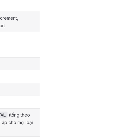
ncrement,
art
(tổng theo
TAL
2 áp cho mọi loại