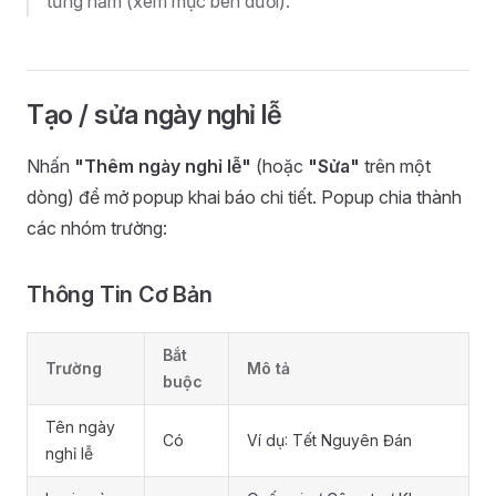
từng năm (xem mục bên dưới).
Tạo / sửa ngày nghỉ lễ
Nhấn
"Thêm ngày nghỉ lễ"
(hoặc
"Sửa"
trên một
dòng) để mở popup khai báo chi tiết. Popup chia thành
các nhóm trường:
Thông Tin Cơ Bản
Bắt
Trường
Mô tả
buộc
Tên ngày
Có
Ví dụ: Tết Nguyên Đán
nghỉ lễ