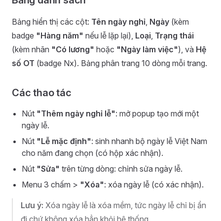
Bảng danh sách
Bảng hiển thị các cột:
Tên ngày nghỉ
,
Ngày
(kèm
badge
"Hàng năm"
nếu lễ lặp lại),
Loại
,
Trạng thái
(kèm nhãn
"Có lương"
hoặc
"Ngày làm việc"
), và
Hệ
số OT
(badge Nx). Bảng phân trang 10 dòng mỗi trang.
Các thao tác
Nút
"Thêm ngày nghỉ lễ"
: mở popup tạo mới một
ngày lễ.
Nút
"Lễ mặc định"
: sinh nhanh bộ ngày lễ Việt Nam
cho năm đang chọn (có hộp xác nhận).
Nút
"Sửa"
trên từng dòng: chỉnh sửa ngày lễ.
Menu 3 chấm >
"Xóa"
: xóa ngày lễ (có xác nhận).
Lưu ý:
Xóa ngày lễ là xóa mềm, tức ngày lễ chỉ bị ẩn
đi chứ không xóa hẳn khỏi hệ thống.