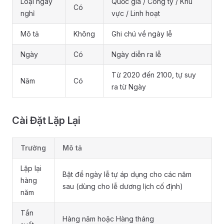
Loại ngày
Quốc gia / Công ty / Khu
Có
nghỉ
vực / Linh hoạt
Mô tả
Không
Ghi chú về ngày lễ
Ngày
Có
Ngày diễn ra lễ
Từ 2020 đến 2100, tự suy
Năm
Có
ra từ Ngày
Cài Đặt Lặp Lại
Trường
Mô tả
Lặp lại
Bật để ngày lễ tự áp dụng cho các năm
hàng
sau (dùng cho lễ dương lịch cố định)
năm
Tần
Hàng năm hoặc Hàng tháng