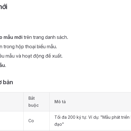
ới
o mẫu mới
trên trang danh sách.
in trong hộp thoại biểu mẫu.
êu mẫu và hoạt động đề xuất.
ẫu
.
ơ bản
Bắt
Mô tả
buộc
Tối đa 200 ký tự. Ví dụ: "Mẫu phát triển
Co
đạo"