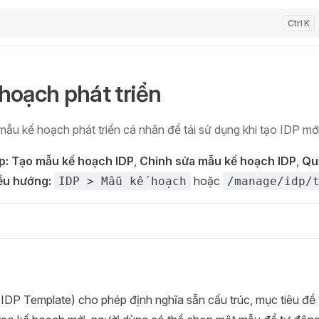
K
hoạch phát triển
mẫu kế hoạch phát triển cá nhân để tái sử dụng khi tạo IDP mới
p:
Tạo mẫu kế hoạch IDP
,
Chỉnh sửa mẫu kế hoạch IDP
,
Quả
ều hướng:
hoặc
IDP > Mẫu kế hoạch
/manage/idp/
IDP Template) cho phép định nghĩa sẵn cấu trúc, mục tiêu đề 