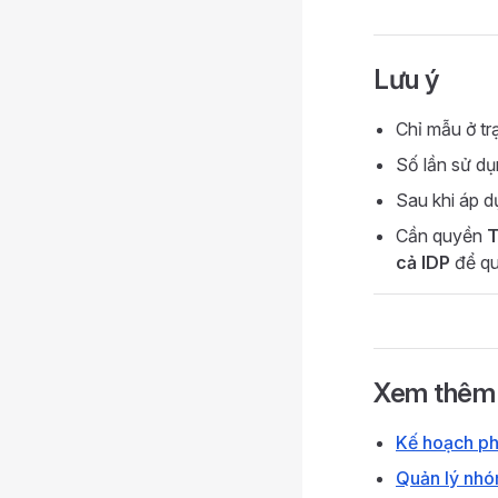
Lưu ý
Chỉ mẫu ở tr
Số lần sử d
Sau khi áp d
Cần quyền
T
cả IDP
để qu
Xem thêm
Kế hoạch phá
Quản lý nh