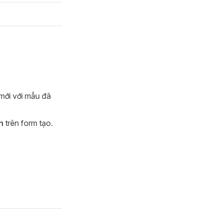
mới với mẫu đã
h
trên form tạo.