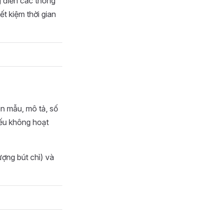
 điền các thông
ết kiệm thời gian
tên mẫu, mô tả, số
nếu không hoạt
ượng bút chì) và