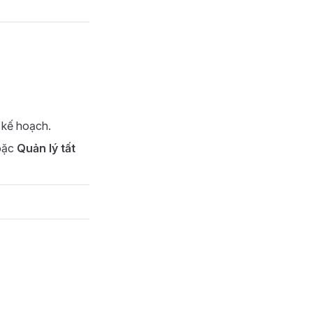
n kế hoạch.
oặc
Quản lý tất