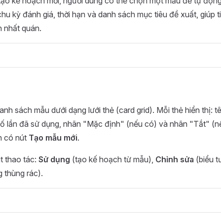
tạo kế hoạch mới, người dùng có thể chọn một mẫu để tự động
chu kỳ đánh giá, thời hạn và danh sách mục tiêu đề xuất, giúp ti
h nhất quán.
danh sách mẫu dưới dạng lưới thẻ (card grid). Mỗi thẻ hiển thị: 
số lần đã sử dụng, nhãn "Mặc định" (nếu có) và nhãn "Tắt" (
n có nút
Tạo mẫu mới
.
t thao tác:
Sử dụng
(tạo kế hoạch từ mẫu),
Chỉnh sửa
(biểu t
 thùng rác).