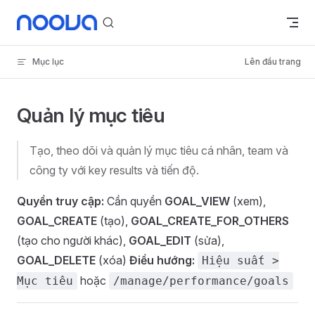
Skip to content
Mục lục
Lên đầu trang
Quản lý mục tiêu
Tạo, theo dõi và quản lý mục tiêu cá nhân, team và
công ty với key results và tiến độ.
Quyền truy cập:
Cần quyền
GOAL_VIEW
(xem),
GOAL_CREATE
(tạo),
GOAL_CREATE_FOR_OTHERS
(tạo cho người khác),
GOAL_EDIT
(sửa),
GOAL_DELETE
(xóa)
Điều hướng:
Hiệu suất >
hoặc
Mục tiêu
/manage/performance/goals