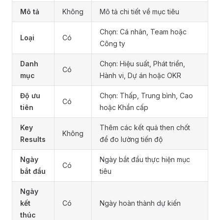
Mô tả
Không
Mô tả chi tiết về mục tiêu
Chọn: Cá nhân, Team hoặc
Loại
Có
Công ty
Danh
Chọn: Hiệu suất, Phát triển,
Có
mục
Hành vi, Dự án hoặc OKR
Độ ưu
Chọn: Thấp, Trung bình, Cao
Có
tiên
hoặc Khẩn cấp
Key
Thêm các kết quả then chốt
Không
Results
để đo lường tiến độ
Ngày
Ngày bắt đầu thực hiện mục
Có
bắt đầu
tiêu
Ngày
kết
Có
Ngày hoàn thành dự kiến
thúc