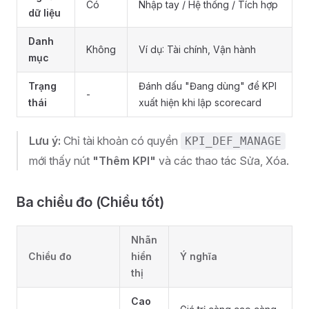
Có
Nhập tay / Hệ thống / Tích hợp
dữ liệu
Danh
Không
Ví dụ: Tài chính, Vận hành
mục
Trạng
Đánh dấu "Đang dùng" để KPI
-
thái
xuất hiện khi lập scorecard
Lưu ý:
Chỉ tài khoản có quyền
KPI_DEF_MANAGE
mới thấy nút
"Thêm KPI"
và các thao tác Sửa, Xóa.
Ba chiều đo (Chiều tốt)
Nhãn
Chiều đo
hiển
Ý nghĩa
thị
Cao