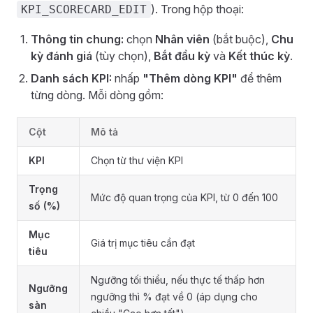
). Trong hộp thoại:
KPI_SCORECARD_EDIT
Thông tin chung:
chọn
Nhân viên
(bắt buộc),
Chu
kỳ đánh giá
(tùy chọn),
Bắt đầu kỳ
và
Kết thúc kỳ
.
Danh sách KPI:
nhấp
"Thêm dòng KPI"
để thêm
từng dòng. Mỗi dòng gồm:
Cột
Mô tả
KPI
Chọn từ thư viện KPI
Trọng
Mức độ quan trọng của KPI, từ 0 đến 100
số (%)
Mục
Giá trị mục tiêu cần đạt
tiêu
Ngưỡng tối thiểu, nếu thực tế thấp hơn
Ngưỡng
ngưỡng thì % đạt về 0 (áp dụng cho
sàn