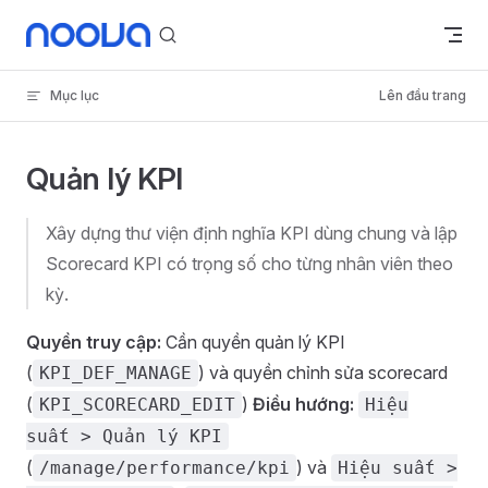
Skip to content
Mục lục
Lên đầu trang
Quản lý KPI
Xây dựng thư viện định nghĩa KPI dùng chung và lập
Scorecard KPI có trọng số cho từng nhân viên theo
kỳ.
Quyền truy cập:
Cần quyền quản lý KPI
(
) và quyền chỉnh sửa scorecard
KPI_DEF_MANAGE
(
)
Điều hướng:
KPI_SCORECARD_EDIT
Hiệu
suất > Quản lý KPI
(
) và
/manage/performance/kpi
Hiệu suất >