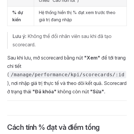
chiều "Cao hơn tốt")
% dự
Hệ thống hiển thị % đạt xem trước theo
kiến
giá trị đang nhập
Lưu ý:
Không thể đổi nhân viên sau khi đã tạo
scorecard.
Sau khi lưu, mở scorecard bằng nút
"Xem"
để tới trang
chi tiết
(
/manage/performance/kpi/scorecards/:id
), nơi nhập giá trị thực tế và theo dõi kết quả. Scorecard
ở trạng thái
"Đã khóa"
không còn nút
"Sửa"
.
Cách tính % đạt và điểm tổng