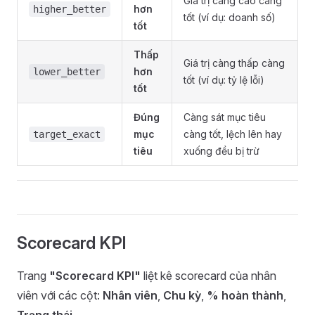
Giá trị càng cao càng
hơn
higher_better
tốt (ví dụ: doanh số)
tốt
Thấp
Giá trị càng thấp càng
hơn
lower_better
tốt (ví dụ: tỷ lệ lỗi)
tốt
Đúng
Càng sát mục tiêu
mục
càng tốt, lệch lên hay
target_exact
tiêu
xuống đều bị trừ
Scorecard KPI
Trang
"Scorecard KPI"
liệt kê scorecard của nhân
viên với các cột:
Nhân viên
,
Chu kỳ
,
% hoàn thành
,