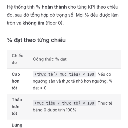
Hệ thống tính
% hoàn thành
cho từng KPI theo chiều
đo, sau đó tổng hợp có trọng số. Mọi % đều được làm
tròn và
không âm
(floor 0).
% đạt theo từng chiều
Chiều
Công thức % đạt
đo
Cao
. Nếu có
(thực tế / mục tiêu) × 100
hơn
ngưỡng sàn và thực tế nhỏ hơn ngưỡng, %
tốt
đạt = 0
Thấp
. Thực tế
(mục tiêu / thực tế) × 100
hơn
bằng 0 được tính 100%
tốt
Đúng