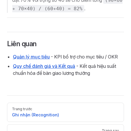
đạt 70% với trọng số 40 sẽ cho điểm tổng
(90×60
.
+ 70×40) / (60+40) = 82%
Liên quan
Quản lý mục tiêu
- KPI bổ trợ cho mục tiêu / OKR
Quy chế đánh giá và Kết quả
- Kết quả hiệu suất
chuẩn hóa để bàn giao lương thưởng
Pager
Trang trước
Ghi nhận (Recognition)
Trang sau