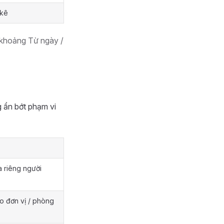
 kê
 khoảng Từ ngày /
 ẩn bớt phạm vi
a riêng người
o đơn vị / phòng