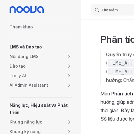
Tìm kiếm
Skip to content
Sidebar Navigation
Tham khảo
Phân tí
LMS và Đào tạo
Quyền truy 
Nội dung LMS
(
TIME_ATT
Đào tạo
(
TIME_ATT
Trợ lý AI
hướng:
Chấm 
AI Admin Assistant
Màn
Phân tích
hướng, giúp adm
Năng lực, Hiệu suất và Phát
thời gian. Đây 
triển
Số liệu được lọ
Khung năng lực
Khung kỹ năng