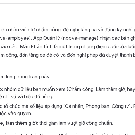
iệc nhân viên tự chấm công, đề nghị tăng ca và đăng ký nghỉ 
va-employee). App Quản lý (noova-manage) nhận các bản gh
à báo cáo. Màn
Phân tích
là một trong những điểm cuối của lu
ấm công, đơn tăng ca đã có và đơn nghỉ phép đã duyệt thành 
m dùng trong trang này:
o:
nhóm dữ liệu bạn muốn xem (Chấm công, Làm thêm giờ, hay
ẻ chỉ số và biểu đồ riêng.
 tổ chức mà số liệu áp dụng (Cá nhân, Phòng ban, Công ty).
uộc vào quyền.
e, làm thêm giờ):
thời gian làm vượt giờ công chuẩn.