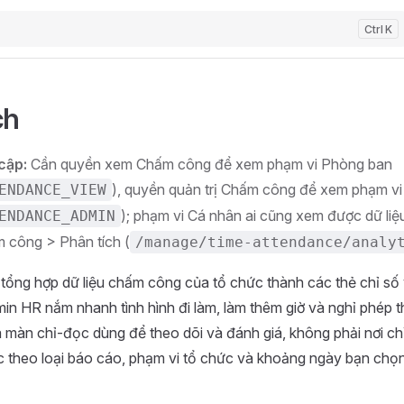
K
ch
cập:
Cần quyền xem Chấm công để xem phạm vi Phòng ban
), quyền quản trị Chấm công để xem phạm vi
ENDANCE_VIEW
); phạm vi Cá nhân ai cũng xem được dữ liệ
ENDANCE_ADMIN
công > Phân tích (
/manage/time-attendance/analy
tổng hợp dữ liệu chấm công của tổ chức thành các thẻ chỉ số 
in HR nắm nhanh tình hình đi làm, làm thêm giờ và nghỉ phép 
là màn chỉ-đọc dùng để theo dõi và đánh giá, không phải nơi ch
c theo loại báo cáo, phạm vi tổ chức và khoảng ngày bạn chọn