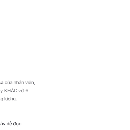
ca
của nhân viên,
Đây KHÁC với 6
g lương.
gày dễ đọc.