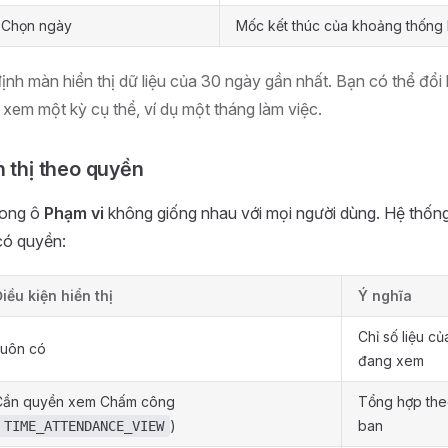
Chọn ngày
Mốc kết thúc của khoảng thống
nh màn hiển thị dữ liệu của 30 ngày gần nhất. Bạn có thể đổi
xem một kỳ cụ thể, ví dụ một tháng làm việc.
n thị theo quyền
rong ô
Phạm vi
không giống nhau với mọi người dùng. Hệ thống
có quyền:
iều kiện hiển thị
Ý nghĩa
Chỉ số liệu củ
Luôn có
đang xem
Cần quyền xem Chấm công
Tổng hợp the
)
ban
TIME_ATTENDANCE_VIEW