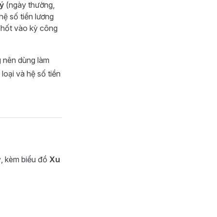
ý
(ngày thường,
ệ số tiền lương
chốt vào kỳ công
g nên dùng làm
loại và hệ số tiền
kỳ, kèm biểu đồ
Xu