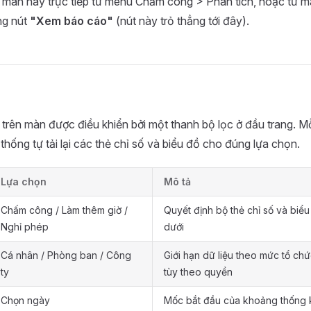
 màn này trực tiếp từ menu Chấm công > Phân tích, hoặc từ 
ng nút
"Xem báo cáo"
(nút này trỏ thẳng tới đây).
 trên màn được điều khiển bởi một thanh bộ lọc ở đầu trang. Mỗ
 thống tự tải lại các thẻ chỉ số và biểu đồ cho đúng lựa chọn.
Lựa chọn
Mô tả
Chấm công / Làm thêm giờ /
Quyết định bộ thẻ chỉ số và biểu
Nghỉ phép
dưới
Cá nhân / Phòng ban / Công
Giới hạn dữ liệu theo mức tổ chứ
ty
tùy theo quyền
Chọn ngày
Mốc bắt đầu của khoảng thống 