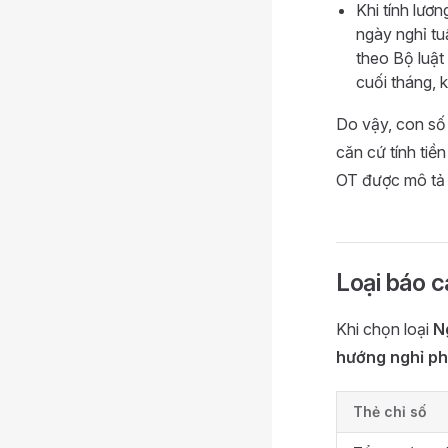
Khi tính lươ
ngày nghỉ tu
theo Bộ luậ
cuối tháng, 
Do vậy, con số
căn cứ tính tiề
OT được mô tả 
Loại báo 
Khi chọn loại
N
hướng nghỉ p
Thẻ chỉ số