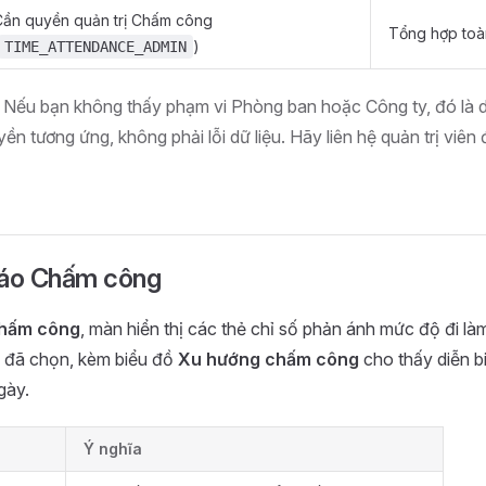
Cần quyền quản trị Chấm công
Tổng hợp toà
)
TIME_ATTENDANCE_ADMIN
Nếu bạn không thấy phạm vi Phòng ban hoặc Công ty, đó là d
n tương ứng, không phải lỗi dữ liệu. Hãy liên hệ quản trị viê
cáo Chấm công
hấm công
, màn hiển thị các thẻ chỉ số phản ánh mức độ đi l
i đã chọn, kèm biểu đồ
Xu hướng chấm công
cho thấy diễn bi
gày.
Ý nghĩa