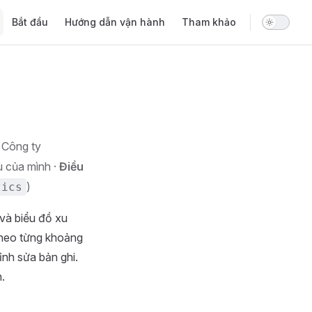
Main Navigation
Bắt đầu
Hướng dẫn vận hành
Tham khảo
 Công ty
u của mình ·
Điều
)
tics
và biểu đồ xu
theo từng khoảng
ỉnh sửa bản ghi.
.