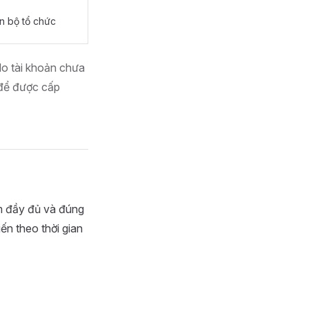
n bộ tổ chức
o tài khoản chưa
n để được cấp
àm đầy đủ và đúng
ến theo thời gian