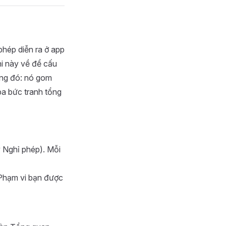
phép diễn ra ở app
i này về để cấu
ồng đó: nó gom
ba bức tranh tổng
 Nghỉ phép). Mỗi
 Phạm vi bạn được