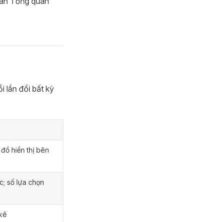
màn Tổng quan
i lần đổi bất kỳ
 đồ hiển thị bên
c; số lựa chọn
kê