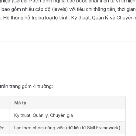
hiệp (Career Path) định nghĩa các bước phát triển từ vị trí hiện 
nh bao gồm nhiều cấp độ (levels) với tiêu chí thăng tiến, thời gian
 Hệ thống hỗ trợ ba loại lộ trình: Kỹ thuật, Quản lý và Chuyên g
trên trang gồm 4 trường:
Mô tả
Kỹ thuật, Quản lý, Chuyên gia
ệc
Lọc theo nhóm công việc (dữ liệu từ Skill Framework)