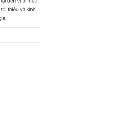
tại đến vị trí mục
 tối thiểu và kinh
ia.