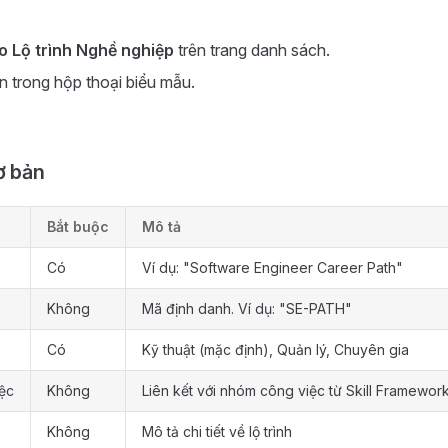
o Lộ trình Nghề nghiệp
trên trang danh sách.
in trong hộp thoại biểu mẫu.
ơ bản
Bắt buộc
Mô tả
Có
Ví dụ: "Software Engineer Career Path"
Không
Mã định danh. Ví dụ: "SE-PATH"
Có
Kỹ thuật (mặc định), Quản lý, Chuyên gia
ệc
Không
Liên kết với nhóm công việc từ Skill Framewor
Không
Mô tả chi tiết về lộ trình