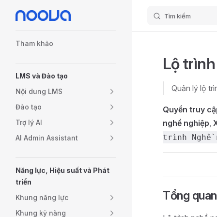
Tìm kiếm
Skip to content
Sidebar Navigation
Tham khảo
Lộ trìn
LMS và Đào tạo
Quản lý lộ tr
Nội dung LMS
Đào tạo
Quyền truy cậ
Trợ lý AI
nghề nghiệp
,
X
trình Nghề 
AI Admin Assistant
Năng lực, Hiệu suất và Phát
triển
Tổng quan
Khung năng lực
Khung kỹ năng