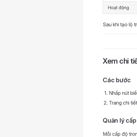
Hoạt động
Sau khi tạo lộ t
Xem chi tiế
Các bước
Nhấp nút biể
Trang chi tiế
Quản lý cấp
Mỗi cấp độ tron