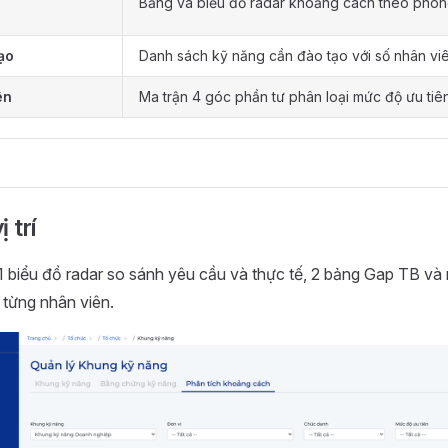
Bảng và biểu đồ radar khoảng cách theo phò
ạo
Danh sách kỹ năng cần đào tạo với số nhân vi
ên
Ma trận 4 góc phần tư phân loại mức độ ưu tiê
 trí
: 1 biểu đồ radar so sánh yêu cầu và thực tế, 2 bảng Gap TB và
m từng nhân viên.