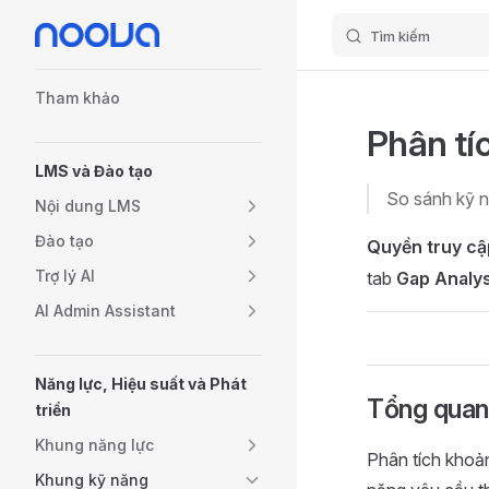
Tìm kiếm
Skip to content
Sidebar Navigation
Tham khảo
Phân tí
LMS và Đào tạo
So sánh kỹ n
Nội dung LMS
Đào tạo
Quyền truy cậ
Trợ lý AI
tab
Gap Analys
AI Admin Assistant
Năng lực, Hiệu suất và Phát
Tổng quan
triển
Khung năng lực
Phân tích khoản
Khung kỹ năng