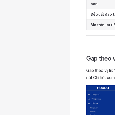
ban
Đề xuất đào t
Ma trận ưu ti
Gap theo vị
Gap theo vị trí
nút Chi tiết xe