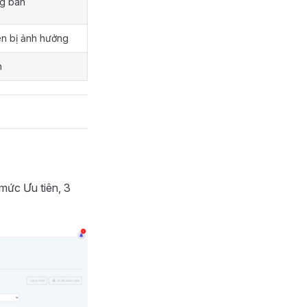
ng ban
ên bị ảnh hưởng
n
 mức Ưu tiên, 3