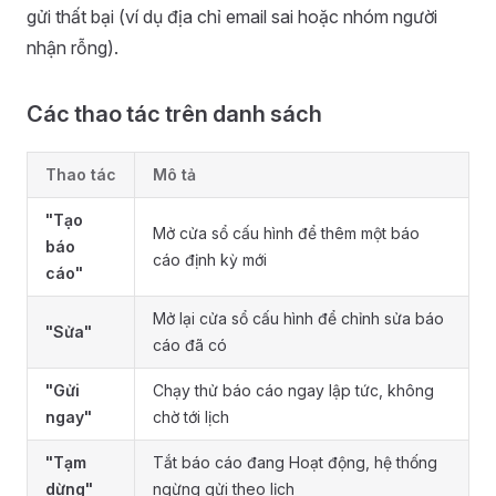
gửi thất bại (ví dụ địa chỉ email sai hoặc nhóm người
nhận rỗng).
Các thao tác trên danh sách
Thao tác
Mô tả
"Tạo
Mở cửa sổ cấu hình để thêm một báo
báo
cáo định kỳ mới
cáo"
Mở lại cửa sổ cấu hình để chỉnh sửa báo
"Sửa"
cáo đã có
"Gửi
Chạy thử báo cáo ngay lập tức, không
ngay"
chờ tới lịch
"Tạm
Tắt báo cáo đang Hoạt động, hệ thống
dừng"
ngừng gửi theo lịch