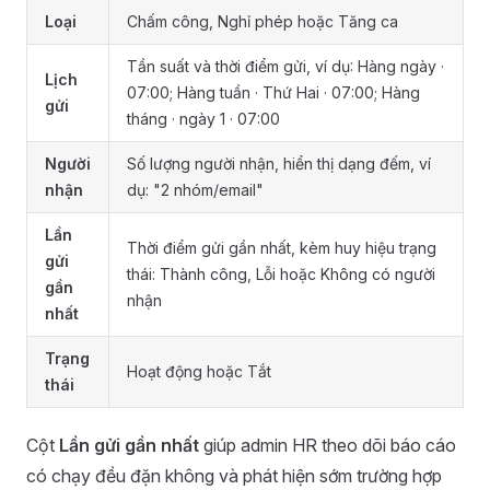
Loại
Chấm công, Nghỉ phép hoặc Tăng ca
Tần suất và thời điểm gửi, ví dụ: Hàng ngày ·
Lịch
07:00; Hàng tuần · Thứ Hai · 07:00; Hàng
gửi
tháng · ngày 1 · 07:00
Người
Số lượng người nhận, hiển thị dạng đếm, ví
nhận
dụ: "2 nhóm/email"
Lần
Thời điểm gửi gần nhất, kèm huy hiệu trạng
gửi
thái: Thành công, Lỗi hoặc Không có người
gần
nhận
nhất
Trạng
Hoạt động hoặc Tắt
thái
Cột
Lần gửi gần nhất
giúp admin HR theo dõi báo cáo
có chạy đều đặn không và phát hiện sớm trường hợp