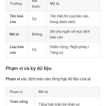
Bắt
Trường
Mô tả
buộc
Tên báo
Tên hiển thị của báo cáo
Có
cáo
trong danh sách
Ghi chú ngắn về mục đích
Mô tả
Không
báo cáo
Loại báo
Chấm công / Nghỉ phép /
Có
cáo
Tăng ca
Phạm vi và kỳ dữ liệu
Phạm vi
xác định báo cáo tổng hợp dữ liệu của ai:
Phạm vi
Mô tả
Toàn công
Tổng hợp toàn bộ nhân sự