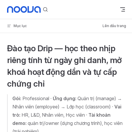
Skip to content
Mục lục
Lên đầu trang
Đào tạo Drip — học theo nhịp
riêng tính từ ngày ghi danh, mở
khoá hoạt động dần và tự cấp
chứng chỉ
Gói:
Professional ·
Ứng dụng:
Quản trị (manage) →
Nhân viên (employee) → Lớp học (classroom) ·
Vai
trò:
HR, L&D, Nhân viên, Học viên ·
Tài khoản
demo:
quản trị/owner (dựng chương trình), học viên
(trải nghiệm)