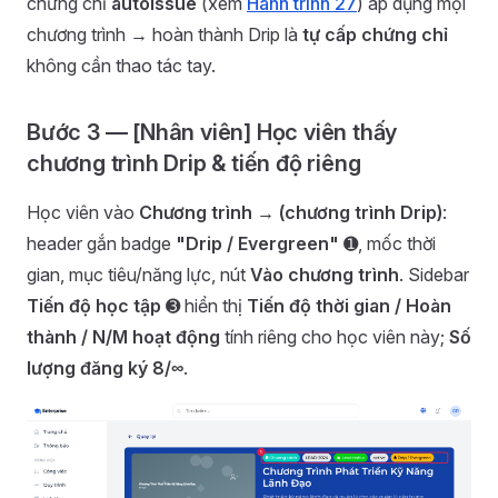
chứng chỉ
autoIssue
(xem
Hành trình 27
) áp dụng mọi
chương trình → hoàn thành Drip là
tự cấp chứng chỉ
không cần thao tác tay.
Bước 3 — [Nhân viên] Học viên thấy
chương trình Drip & tiến độ riêng
Học viên vào
Chương trình → (chương trình Drip)
:
header gắn badge
"Drip / Evergreen"
➊, mốc thời
gian, mục tiêu/năng lực, nút
Vào chương trình
. Sidebar
Tiến độ học tập
➌ hiển thị
Tiến độ thời gian / Hoàn
thành / N/M hoạt động
tính riêng cho học viên này;
Số
lượng đăng ký 8/∞
.