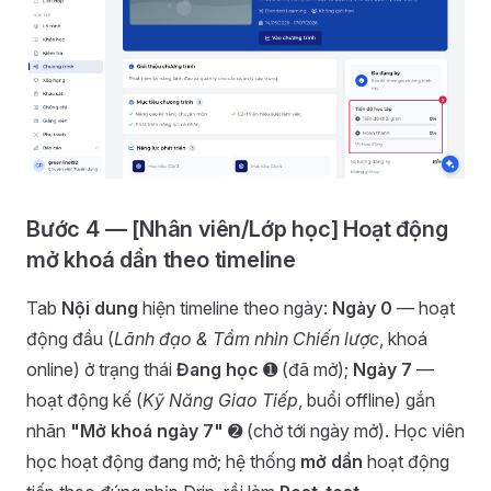
Bước 4 — [Nhân viên/Lớp học] Hoạt động
mở khoá dần theo timeline
Tab
Nội dung
hiện timeline theo ngày:
Ngày 0
— hoạt
động đầu (
Lãnh đạo & Tầm nhìn Chiến lược
, khoá
online) ở trạng thái
Đang học
➊ (đã mở);
Ngày 7
—
hoạt động kế (
Kỹ Năng Giao Tiếp
, buổi offline) gắn
nhãn
"Mở khoá ngày 7"
➋ (chờ tới ngày mở). Học viên
học hoạt động đang mở; hệ thống
mở dần
hoạt động