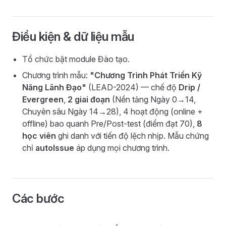
Điều kiện & dữ liệu mẫu
Tổ chức bật module Đào tạo.
Chương trình mẫu:
"Chương Trình Phát Triển Kỹ
Năng Lãnh Đạo"
(LEAD-2024) — chế độ
Drip /
Evergreen
,
2 giai đoạn
(Nền tảng Ngày 0→14,
Chuyên sâu Ngày 14→28), 4 hoạt động (online +
offline) bao quanh Pre/Post-test (điểm đạt 70),
8
học viên
ghi danh với tiến độ lệch nhịp. Mẫu chứng
chỉ
autoIssue
áp dụng mọi chương trình.
Các bước