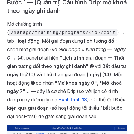
Bước 1 — [Quản trị] Cấu hình Drip: mở khoá
theo ngày ghi danh
Mở chương trình
(
) →
/manage/training/programs/<id>/edit
tab
Hoạt động
. Mỗi giai đoạn dùng
lịch tương đối
:
chọn một giai đoạn (vd
Giai đoạn 1: Nền tảng — Ngày
0 → 14
), panel phải hiện
"Lịch trình giai đoạn — Thời
gian tương đối theo ngày ghi danh"
➋ với
Bắt đầu từ
ngày thứ
(0) và
Thời hạn giai đoạn (ngày)
(14). Mỗi
hoạt động ➊ có nhãn
"Mở khoá ngày 0"
,
"Mở khoá
ngày 7"
… — đây là cơ chế Drip (so với lịch cố định
dùng ngày dương lịch ở
Hành trình 13
). Có thể đặt
Điều
kiện qua giai đoạn
(số hoạt động tối thiểu / bắt buộc
đạt post-test) để gate sang giai đoạn sau.